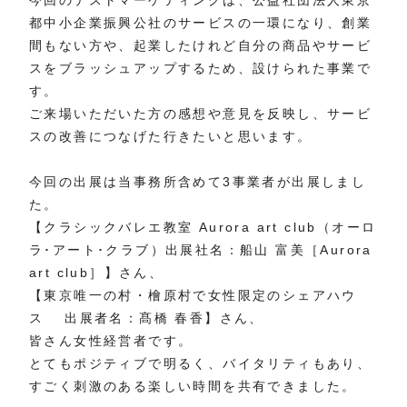
今回のテストマーケティングは、公益社団法人東京
都中小企業振興公社のサービスの一環になり、創業
間もない方や、起業したけれど自分の商品やサービ
スをブラッシュアップするため、設けられた事業で
す。
ご来場いただいた方の感想や意見を反映し、サービ
スの改善につなげた行きたいと思います。
今回の出展は当事務所含めて3事業者が出展しまし
た。
【クラシックバレエ教室 Aurora art club（オーロ
ラ･アート･クラブ）出展社名：船山 富美［Aurora
art club］】さん、
【東京唯一の村・檜原村で女性限定のシェアハウ
ス 出展者名：髙橋 春香】さん、
皆さん女性経営者です。
とてもポジティブで明るく、バイタリティもあり、
すごく刺激のある楽しい時間を共有できました。