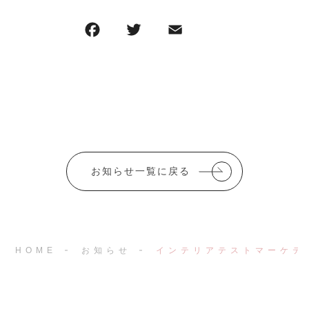
F
T
E
共
a
w
m
有
c
it
ai
e
te
l
b
r
o
o
お知らせ一覧に戻る
k
HOME
お知らせ
インテリアテストマーケテ