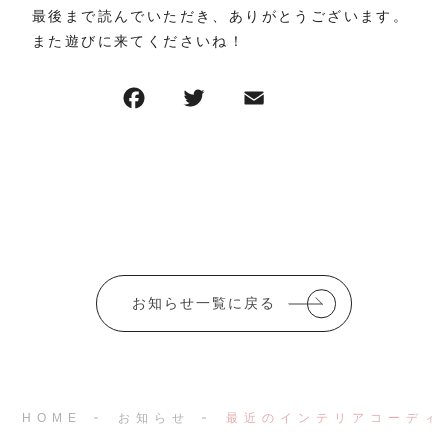
最後まで読んでいただき、ありがとうございます。
また遊びに来てくださいね！
F
T
E
共
a
w
m
有
c
it
ai
e
te
l
b
r
o
o
お知らせ一覧に戻る
k
HOME
お知らせ
最近のインテリアコーディ