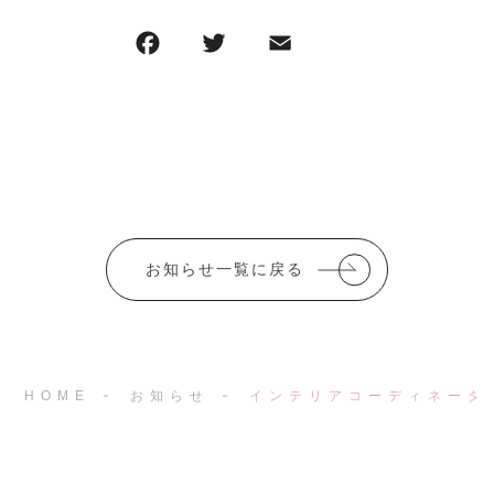
F
T
E
共
a
w
m
有
c
it
ai
e
te
l
b
r
o
o
お知らせ一覧に戻る
k
HOME
お知らせ
インテリアコーディネータ