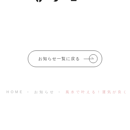
a
w
m
有
c
it
ai
e
te
l
b
r
o
o
お知らせ一覧に戻る
k
HOME
お知らせ
風水で叶える！運気が良く