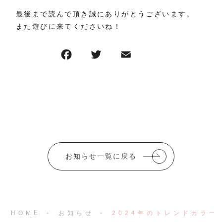
最後まで読んで頂き誠にありがとうございます。
また遊びに来てくださいね！
F
T
E
共
a
w
m
有
c
it
ai
e
te
l
b
r
o
o
お知らせ一覧に戻る
k
HOME
お知らせ
2024年のトレンドカラ