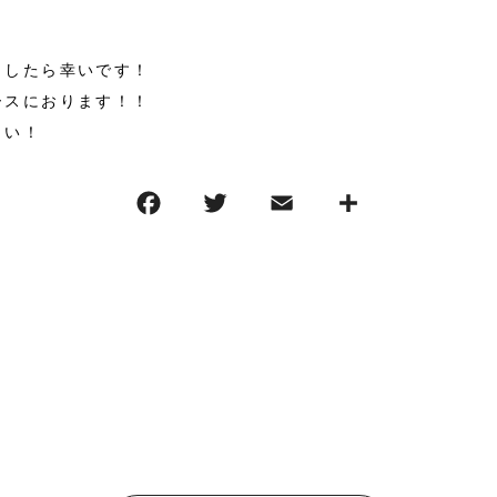
！
ましたら幸いです！
ースにおります！！
さい！
F
T
E
共
a
w
m
有
c
it
ai
e
te
l
b
r
o
o
k