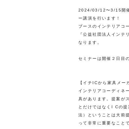
2024/03/12〜3
ー講演を行います！
ブースのインテリアコ
『公益社団法人インテ
なります。
セミナーは開催２日目
【イチICから家具メ
インテリアコーディネ
具があります。提案が
とだけではなくI Cの
法）ということは大前提
って非常に重要なこと